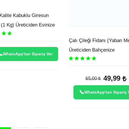
 Kalite Kabuklu Giresun
 (1 Kg) Üreticiden Evinize
00
out
Çalı Çileği Fidanı (Yaban Me
Üreticiden Bahçenize
WhatsApp'tan Sipariş Ver
Rated
5.00
out
of 5
Original
C
49,99
₺
65,00
₺
price
p
was:
is
WhatsApp'tan Sipariş 
65,00 ₺.
4