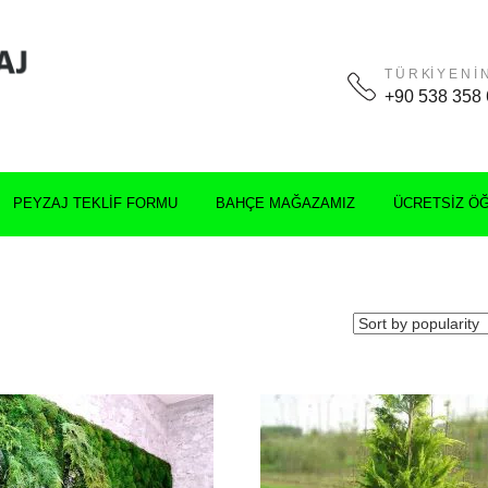
T Ü R Kİ Y E N İ N
+90 538 358 
PEYZAJ TEKLIF FORMU
BAHÇE MAĞAZAMIZ
ÜCRETSIZ Ö