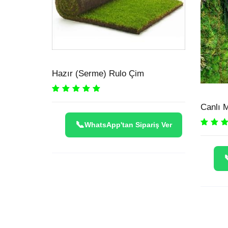
Hazır (Serme) Rulo Çim
Rated
5.00
out
of 5
Canlı 
WhatsApp'tan Sipariş Ver
Rated
5.
of 5