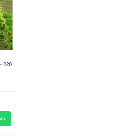
– 220
Ver