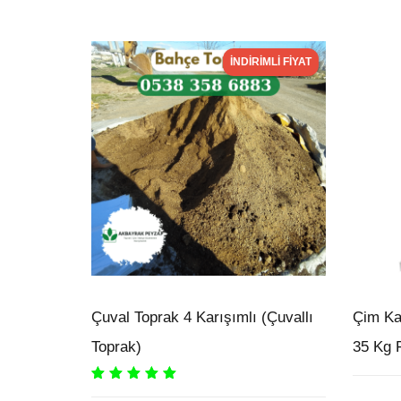
İNDIRIMLI FIYAT
Çuval Toprak 4 Karışımlı (Çuvallı
Çim Ka
Toprak)
35 Kg F
Rated
5.00
out