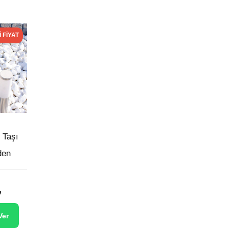
I FIYAT
 Taşı
den
Current
₺
price
is:
Ver
260,00 ₺.