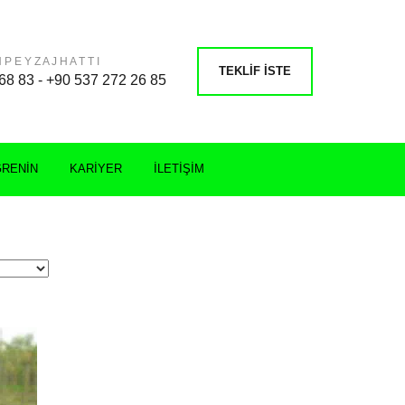
 P E Y Z A J H A T T I
TEKLIF İSTE
68 83 - +90 537 272 26 85
ĞRENIN
KARIYER
İLETIŞIM