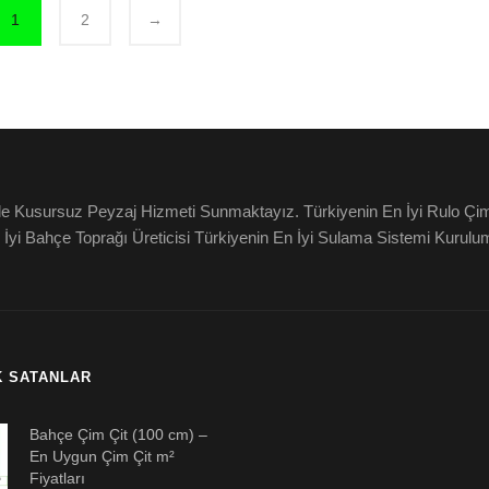
1
2
→
zle Kusursuz Peyzaj Hizmeti Sunmaktayız. Türkiyenin En İyi Rulo Çim
 İyi Bahçe Toprağı Üreticisi Türkiyenin En İyi Sulama Sistemi Kurul
K SATANLAR
Bahçe Çim Çit (100 cm) –
En Uygun Çim Çit m²
Fiyatları