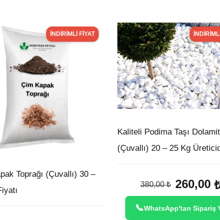
İNDIRIMLI FIYAT
İNDIRIML
Kaliteli Podima Taşı Dolamit
(Çuvallı) 20 – 25 Kg Üretici
pak Toprağı (Çuvallı) 30 –
Original
260,00
380,00
₺
iyatı
price
was:
WhatsApp'tan Sipariş 
380,00 ₺.