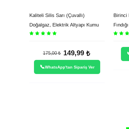
Kaliteli Silis Sarı (Çuvallı)
Birinci
Doğalgaz, Elektrik Altyapı Kumu
Fındığı
Rated
5.00
out
Rated
5.
of 5
of 5
Original
Current
149,99
₺
175,00
₺
price
price
was:
is:
WhatsApp'tan Sipariş Ver
175,00 ₺.
149,99 ₺.