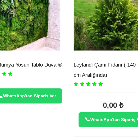
Mumya Yosun Tablo Duvar®
Leylandi Çamı Fidanı ( 140 
cm Aralığında)
00
out
Rated
5.00
out
of 5
WhatsApp'tan Sipariş Ver
0,00
₺
WhatsApp'tan Sipariş 