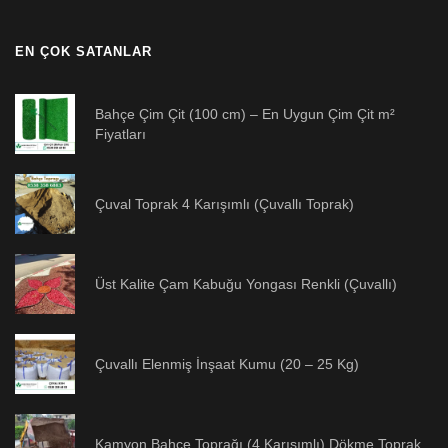
EN ÇOK SATANLAR
Bahçe Çim Çit (100 cm) – En Uygun Çim Çit m²
Fiyatları
Çuval Toprak 4 Karışımlı (Çuvallı Toprak)
Üst Kalite Çam Kabuğu Yongası Renkli (Çuvallı)
Çuvallı Elenmiş İnşaat Kumu (20 – 25 Kg)
Kamyon Bahçe Toprağı (4 Karışımlı) Dökme Toprak