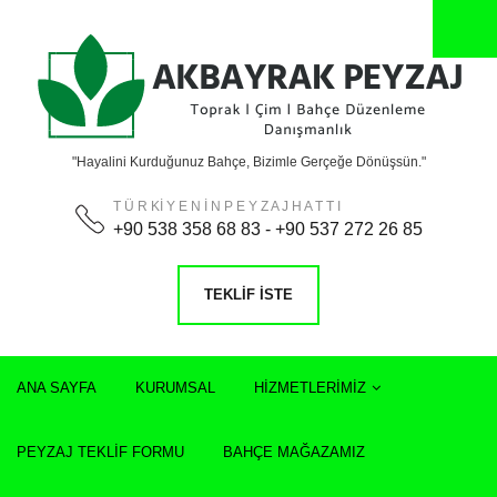
"Hayalini Kurduğunuz Bahçe, Bizimle Gerçeğe Dönüşsün."
T Ü R Kİ Y E N İ N P E Y Z A J H A T T I
+90 538 358 68 83 - +90 537 272 26 85
TEKLIF İSTE
ANA SAYFA
KURUMSAL
HIZMETLERIMIZ
PEYZAJ TEKLIF FORMU
BAHÇE MAĞAZAMIZ