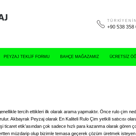
T Ü R Kİ Y E N İ N
+90 538 358 
PEYZAJ TEKLIF FORMU
BAHÇE MAĞAZAMIZ
ÜCRETSIZ Ö
enellikle tercih ettikleri ilk olarak arama yapmaktır. Önce rulo çim nedi
rulur. Akbayrak Peyzaj olarak En Kaliteli Rulo Çim yetkili satıcısı olar
şi ticaret etik’asından çok sadece hızlı para kazanma olarak gören ço
rtten müzdarip olup bizimle temasa geçerek çözüm üretmek isteyen