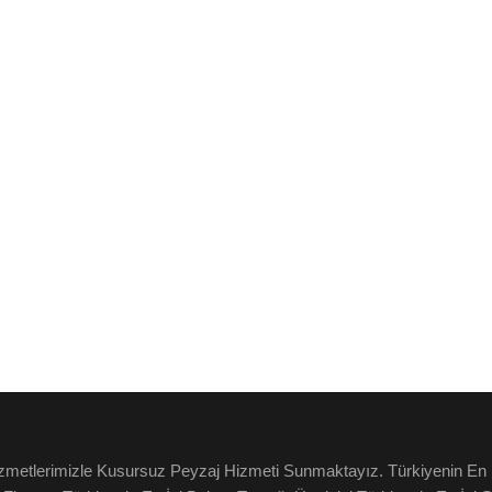
izmetlerimizle Kusursuz Peyzaj Hizmeti Sunmaktayız. Türkiyenin En İ