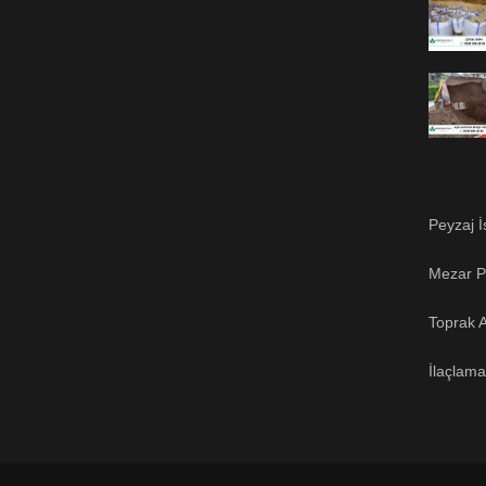
Peyzaj İ
Mezar Pe
Toprak A
İlaçlama