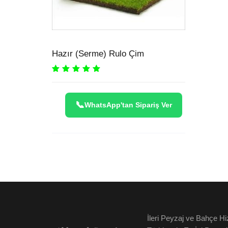
Hazır (Serme) Rulo Çim
Rated
5.00
out
of 5
WhatsApp'tan Sipariş Ver
İleri Peyzaj ve Bahçe H