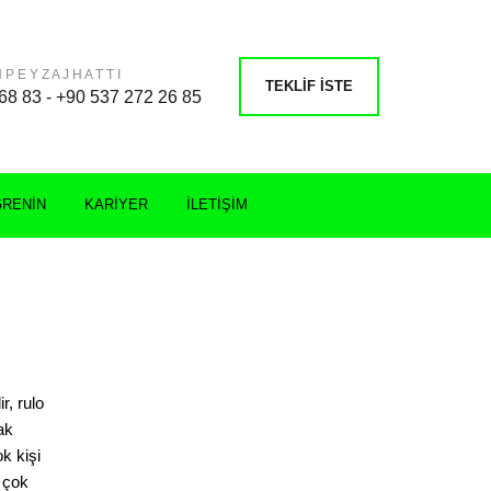
 P E Y Z A J H A T T I
TEKLIF İSTE
68 83 - +90 537 272 26 85
ĞRENIN
KARIYER
İLETIŞIM
r, rulo
ak
k kişi
 çok