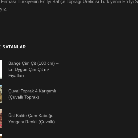
 Firması Türkiyenin En İyi Bahçe Toprağı Üreticisi Türkiyenin En İyi
yız.
K SATANLAR
Bahçe Çim Çit (100 cm) –
En Uygun Çim Çit m²
Fiyatları
Çuval Toprak 4 Karışımlı
(Çuvallı Toprak)
Üst Kalite Çam Kabuğu
Yongası Renkli (Çuvallı)