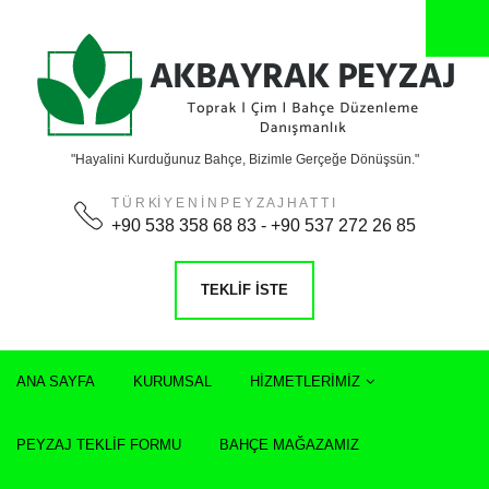
"Hayalini Kurduğunuz Bahçe, Bizimle Gerçeğe Dönüşsün."
T Ü R Kİ Y E N İ N P E Y Z A J H A T T I
+90 538 358 68 83 - +90 537 272 26 85
TEKLIF İSTE
ANA SAYFA
KURUMSAL
HIZMETLERIMIZ
PEYZAJ TEKLIF FORMU
BAHÇE MAĞAZAMIZ